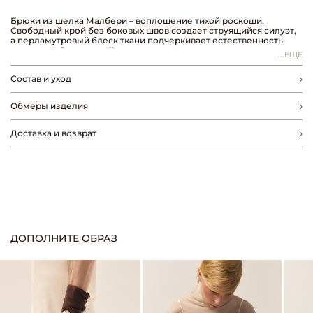
Брюки из шелка Малбери – воплощение тихой роскоши.
Свободный крой без боковых швов создает струящийся силуэт,
а перламутровый блеск ткани подчеркивает естественность
движений. Эластичный пояс регулирует посадку, сохраняя
...ЕЩЕ
элегантность даже в динамике.
Состав и уход
Шелк Малбери – самый ценный вид натурального шелка. Он
отличается своей прочностью, мягкостью и жемчужным
свечением. Носите брюки с шелковым топом или кашемировым
Обмеры изделия
бадлоном. Образы, где комфорт и утонченность равнозначны.
Доставка и возврат
ДОПОЛНИТЕ ОБРАЗ