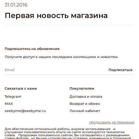
31.01.2016
Первая новость магазина
Подпишитесь на обновления
Получите доступ к нашим последним коллекциям и новостям.
Подписаться
Связаться с нами
Покупателям
Telegram
Доставка и оплата
MAX
Возврат и обмен
seebyme@seebyme.ru
Личный кабинет
+7 (981) 718-20-80
О нас
ПРОДОЛЖИТЬ, НЕ ПРИНИМАЯ
Для обеспечения оптимальной работы, анализа использования
и
Оферта и политика конфиденциальности
улучшения пользовательского опыта на сайте используются технологии
Пользовательское соглашение
cookie.
Продолжая пользоваться сайтом, Вы соглашаетесь с размещением
cookie-файлов
на Вашем устройстве на условиях, изложенных в
Политикой