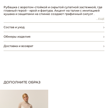
Рубашка с воротом-стойкой и скрытой супатной застежкой, где
главный герой – крой и фактура. Акцент на талии с имитацией
кушака и защипами на спинке создают графичный силуэт .
...ЕЩЕ
Рубашка выполнена из хлопка c эффектом потертости (stone
washed) – материал, обработанный вулканическими породами.
Состав и уход
Эта обработка придает материалу мягкость и фактурную
помятость. Изделие не требует идеальной утюжки и прекрасно
держит форму, напоминая о том, что истинная красота – в
Обмеры изделия
несовершенстве.
Доставка и возврат
ДОПОЛНИТЕ ОБРАЗ